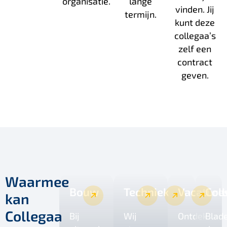
organisatie.
lange
vinden. Jij
termijn.
kunt deze
collegaa’s
zelf een
contract
geven.
Waarmee
Bouw
Techniek
Vacature
Coll
kan
Collegaa
Bij
Wij
Ontdek
Blad