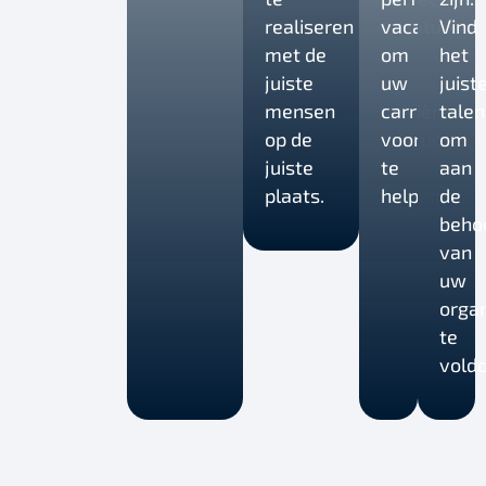
realiseren
vacature
Vind
met de
om
het
juiste
uw
juist
mensen
carrière
talen
op de
vooruit
om
juiste
te
aan
plaats.
helpen.
de
beho
van
uw
organ
te
voldo