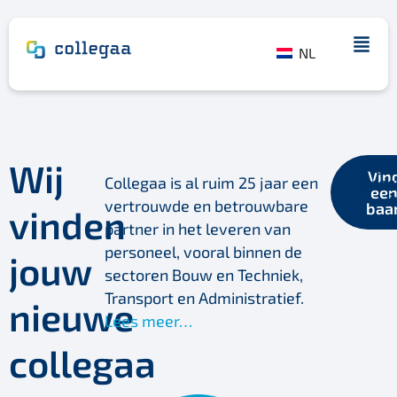
NL
Wij
Huur
Vin
Collegaa is al ruim 25 jaar een
speci
ee
i
vertrouwde en betrouwbare
baa
vinden
partner in het leveren van
personeel, vooral binnen de
jouw
sectoren Bouw en Techniek,
Transport en Administratief.
nieuwe
Lees meer…
collegaa