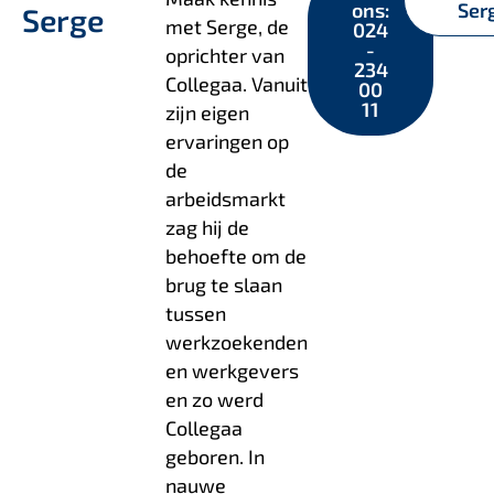
ons:
Ser
Serge
met Serge, de
024
-
oprichter van
234
Collegaa. Vanuit
00
11
zijn eigen
ervaringen op
de
arbeidsmarkt
zag hij de
behoefte om de
brug te slaan
tussen
werkzoekenden
en werkgevers
en zo werd
Collegaa
geboren. In
nauwe