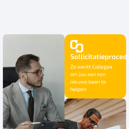
Sollicitatieproced
Zo werkt Collegaa
om jou aan een
nieuwe baan te
helpen