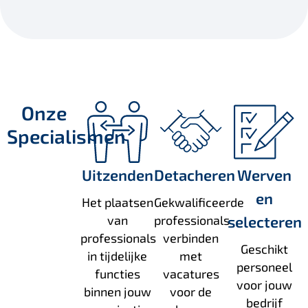
Onze
Specialismen
Uitzenden
Detacheren
Werven
en
Het plaatsen
Gekwalificeerde
van
professionals
selecteren
professionals
verbinden
Geschikt
in tijdelijke
met
personeel
functies
vacatures
voor jouw
binnen jouw
voor de
bedrijf