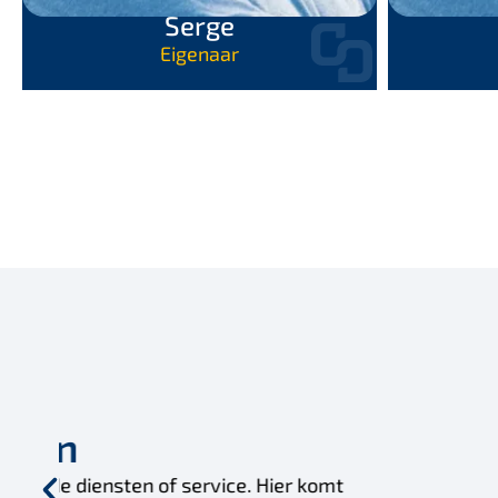
Serge
Eigenaar
B
"Hier komt een testemonial, van 