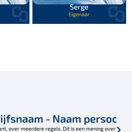
Serge
Eigenaar
on
de diensten of service. Hier komt