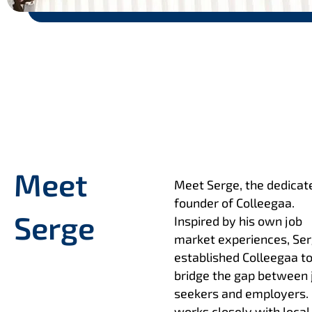
Meet
Meet Serge, the dedicat
founder of Colleegaa.
Serge
Inspired by his own job
market experiences, Se
established Colleegaa t
bridge the gap between 
seekers and employers.
works closely with local