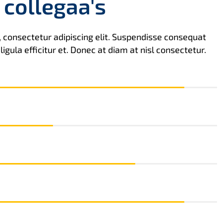
 collegaa's
 consectetur adipiscing elit. Suspendisse consequat
igula efficitur et. Donec at diam at nisl consectetur.
90%
50%
75%
90%
90%