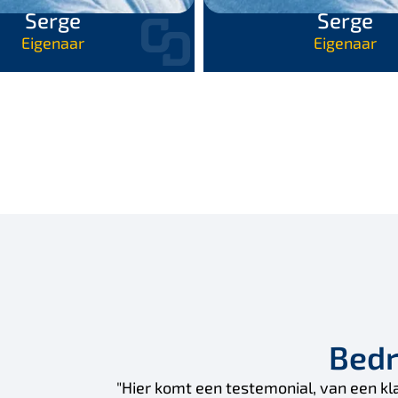
Serge
Serge
Eigenaar
Eigenaar
edrijfsnaam - Naam perso
een klant, over meerdere regels. Dit is een mening over 