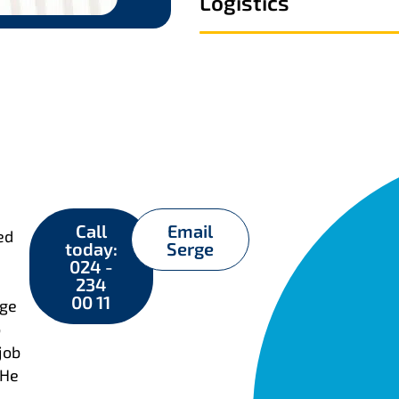
Logistics
Call
Email
ed
today:
Serge
024 -
234
00 11
rge
o
job
 He