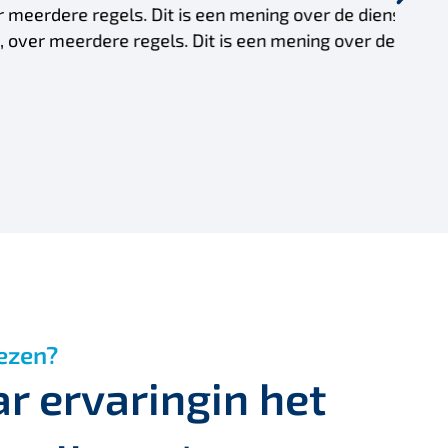
sten of service. Hier komt een
 diensten of service"
ezen?
ar ervaringin het