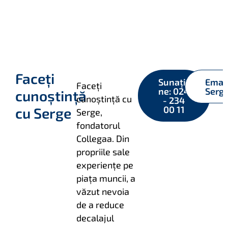
Faceți
Sunați-
Emai
Faceți
ne: 024
Serg
cunoștință
cunoștință cu
- 234
00 11
cu Serge
Serge,
fondatorul
Collegaa. Din
propriile sale
experiențe pe
piața muncii, a
văzut nevoia
de a reduce
decalajul