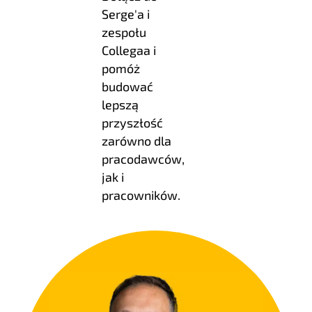
Serge'a i
zespołu
Collegaa i
pomóż
budować
lepszą
przyszłość
zarówno dla
pracodawców,
jak i
pracowników.