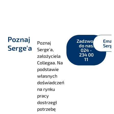
Poznaj
Zadzwoń
Emai
Poznaj
do nas:
Serg
Serge'a
Serge'a,
024 -
234 00
założyciela
11
Collegaa. Na
podstawie
własnych
doświadczeń
na rynku
pracy
dostrzegł
potrzebę