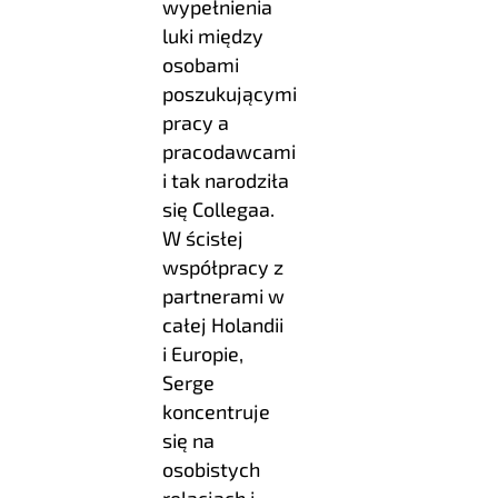
wypełnienia
luki między
osobami
poszukującymi
pracy a
pracodawcami
i tak narodziła
się Collegaa.
W ścisłej
współpracy z
partnerami w
całej Holandii
i Europie,
Serge
koncentruje
się na
osobistych