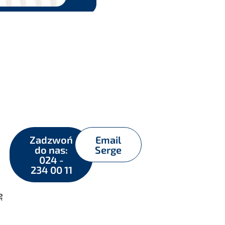
Zadzwoń
Email
do nas:
Serge
024 -
234 00 11
ę