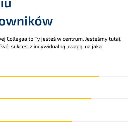
iu
cowników
j Collegaa to Ty jesteś w centrum. Jesteśmy tutaj,
wój sukces, z indywidualną uwagą, na jaką
85%
81%
71%