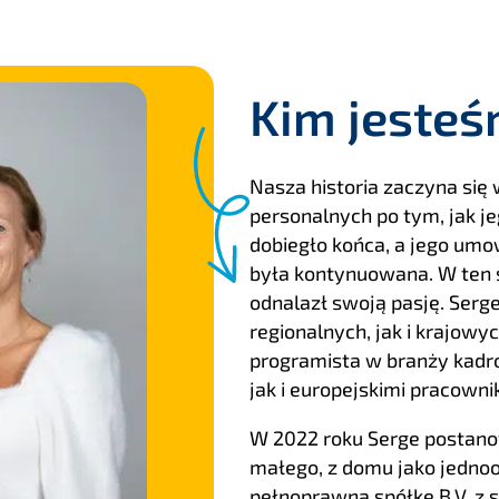
Kim jesteś
Nasza historia zaczyna się
personalnych po tym, jak j
dobiegło końca, a jego um
była kontynuowana. W ten s
odnalazł swoją pasję. Ser
regionalnych, jak i krajow
programista w branży kadro
jak i europejskimi pracown
W 2022 roku Serge postanow
małego, z domu jako jednoo
pełnoprawną spółkę B.V. z 