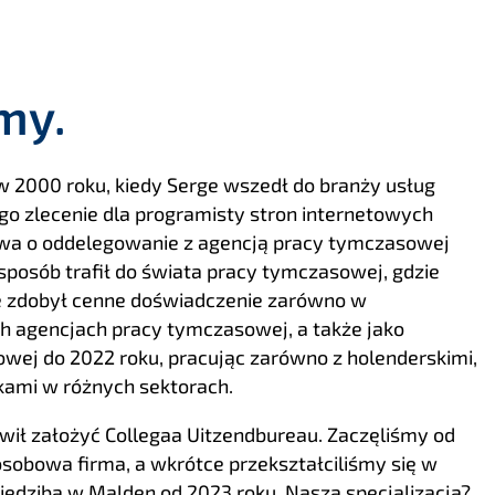
my.
 w 2000 roku, kiedy Serge wszedł do branży usług
ego zlecenie dla programisty stron internetowych
owa o oddelegowanie z agencją pracy tymczasowej
posób trafił do świata pracy tymczasowej, gdzie
ge zdobył cenne doświadczenie zarówno w
ych agencjach pracy tymczasowej, a także jako
wej do 2022 roku, pracując zarówno z holenderskimi,
ikami w różnych sektorach.
ił założyć Collegaa Uitzendbureau. Zaczęliśmy od
sobowa firma, a wkrótce przekształciliśmy się w
siedzibą w Malden od 2023 roku. Nasza specjalizacja?