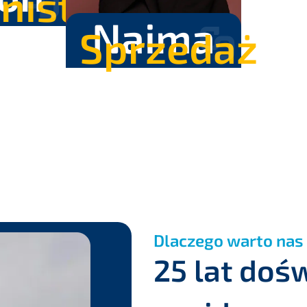
nistracja
Naima
Sprzedaż
Dlaczego warto nas
25 lat doś