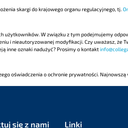
ożenia skargi do krajowego organu regulacyjnego, tj.
O
h użytkowników. W związku z tym podejmujemy odpowie
iu i nieautoryzowanej modyfikacji. Czy uważasz, że 
eją inne oznaki nadużyć? Prosimy o kontakt
info@colleg
jszego oświadczenia o ochronie prywatności. Najnowszą 
tuj się z nami
Linki