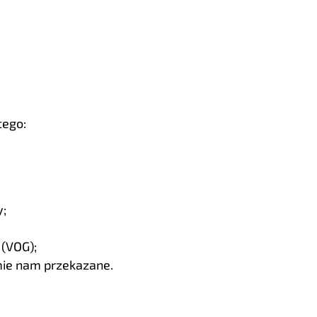
tego:
y;
 (VOG);
mie nam przekazane.